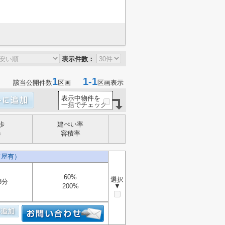
表示件数：
1
1-1
該当公開件数
区画
区画表示
表示中物件を
一括でチェック
歩
建ぺい率
歩
容積率
古屋有）
60%
選択
8分
200%
▼