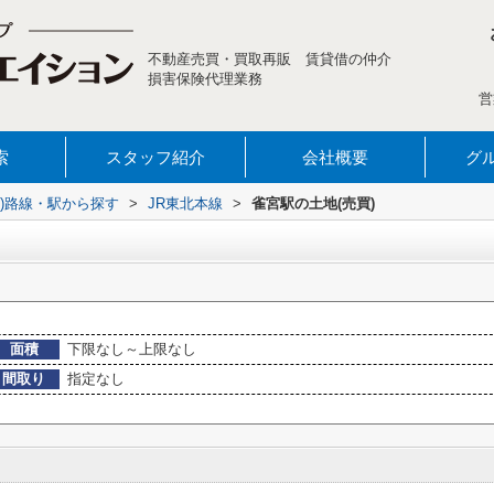
不動産売買・買取再販 賃貸借の仲介
損害保険代理業務
営
索
スタッフ紹介
会社概要
グ
買))路線・駅から探す
>
JR東北本線
>
雀宮駅の土地(売買)
面積
下限なし～上限なし
間取り
指定なし