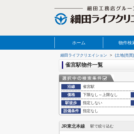
ホーム
物件検
細田ライフクリエイション
>
(土地(売
雀宮駅物件一覧
沿線
雀宮駅
価格
下限なし～上限なし
駅徒歩
指定しない
設備条件
指定なし
JR東北本線
駅で絞り込む