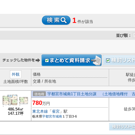
1
件が該当
並び順：
外観
価格
駅徒
停
交通 / 所在地
土地面積/坪数
宇都宮市城南1丁目土地分譲 （土地借地権付 
借地権
780
万円
徒歩3
486.54㎡
東北本線
「
雀宮
」駅
147.17坪
栃木県
宇都宮市
城南
１丁目3-6