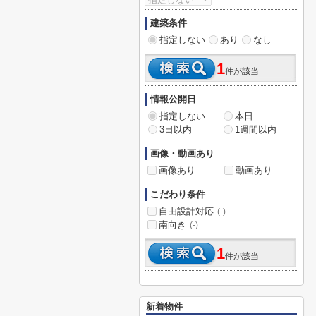
建築条件
指定しない
あり
なし
1
件が該当
情報公開日
指定しない
本日
3日以内
1週間以内
画像・動画あり
画像あり
動画あり
こだわり条件
自由設計対応
(-)
南向き
(-)
1
件が該当
新着物件