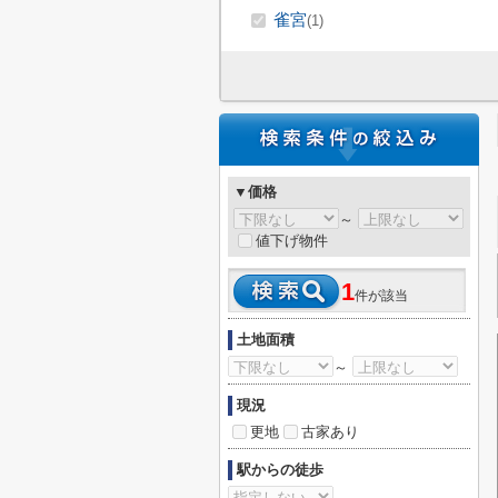
雀宮
(1)
▼価格
～
値下げ物件
1
件が該当
土地面積
～
現況
更地
古家あり
駅からの徒歩