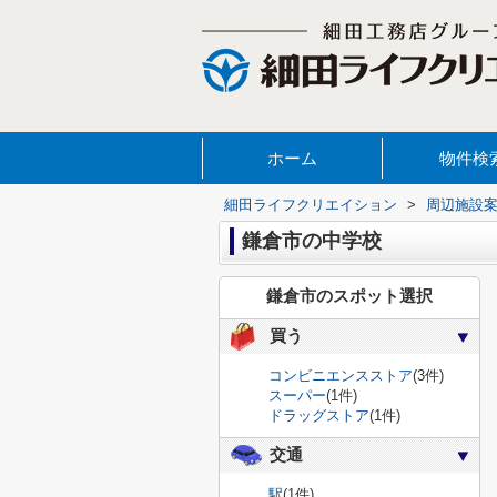
ホーム
物件検
細田ライフクリエイション
>
周辺施設
鎌倉市の中学校
鎌倉市のスポット選択
買う
コンビニエンスストア
(3件)
スーパー
(1件)
ドラッグストア
(1件)
交通
駅
(1件)