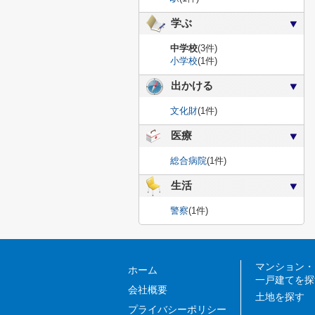
学ぶ
中学校
(3件)
小学校
(1件)
出かける
文化財
(1件)
医療
総合病院
(1件)
生活
警察
(1件)
マンション・
ホーム
一戸建てを探
会社概要
土地を探す
プライバシーポリシー