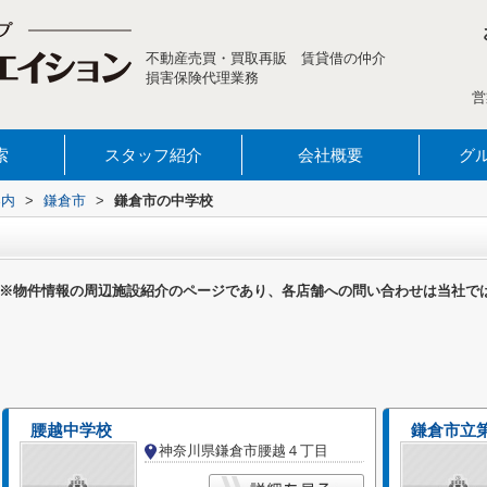
不動産売買・買取再販 賃貸借の仲介
損害保険代理業務
営
索
スタッフ紹介
会社概要
グ
案内
>
鎌倉市
>
鎌倉市の中学校
※物件情報の周辺施設紹介のページであり、各店舗への問い合わせは当社で
腰越中学校
鎌倉市立
神奈川県鎌倉市腰越４丁目