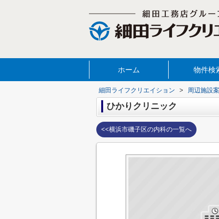
ホーム
物件検
細田ライフクリエイション
>
周辺施設
ひかりクリニック
<<横浜市磯子区の内科の一覧へ