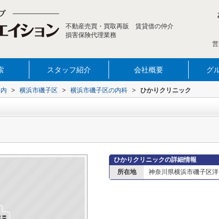
不動産売買・買取再販 賃貸借の仲介
損害保険代理業務
営
索
スタッフ紹介
会社概要
グ
案内
>
横浜市磯子区
>
横浜市磯子区の内科
>
ひかりクリニック
ひかりクリニックの詳細情報
所在地
神奈川県横浜市磯子区洋光