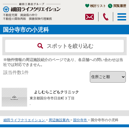
検討リスト
閲覧履歴
国分寺市の小児科
スポットを絞り込む
※物件情報の周辺施設紹介のページであり、各店舗への問い合わせは当
社では対応できません。
該当件数
1
件
よしむらこどもクリニック
東京都国分寺市日吉町３丁目
-
細田ライフクリエイション
>
周辺施設案内
>
国分寺市
>
国分寺市の小児科