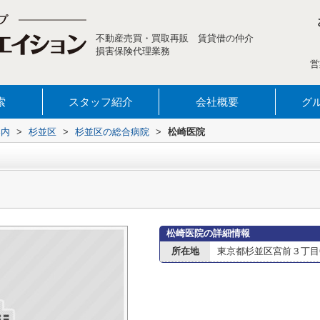
不動産売買・買取再販 賃貸借の仲介
損害保険代理業務
営
索
スタッフ紹介
会社概要
グ
案内
>
杉並区
>
杉並区の総合病院
>
松崎医院
松崎医院の詳細情報
所在地
東京都杉並区宮前３丁目6