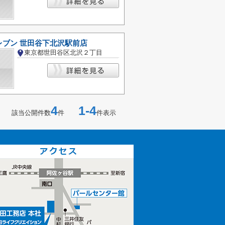
レブン 世田谷下北沢駅前店
東京都世田谷区北沢２丁目
4
1-4
該当公開件数
件
件表示