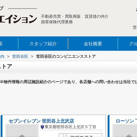
不動産売買・買取再販 賃貸借の仲介
損害保険代理業務
営
索
スタッフ紹介
会社概要
グ
案内
>
世田谷区
>
世田谷区のコンビニエンスストア
ストア
※物件情報の周辺施設紹介のページであり、各店舗への問い合わせは当社で
セブンイレブン 世田谷上北沢店
ローソン
東京都世田谷区上北沢５丁目