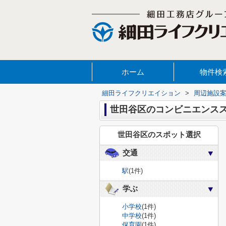
ホーム
物件検
細田ライフクリエイション
>
周辺施設
世田谷区のコンビニエンス
世田谷区のスポット選択
交通
駅
(1件)
学ぶ
小学校
(1件)
中学校
(1件)
保育園
(1件)