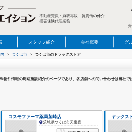
不動産売買・買取再販 賃貸借の仲介
損害保険代理業務
営
索
スタッフ紹介
会社概要
グ
案内
>
つくば市
>
つくば市のドラッグストア
※物件情報の周辺施設紹介のページであり、各店舗への問い合わせは当社で
コスモファーマ薬局茎崎店
ヤックス
茨城県つくば市天宝喜